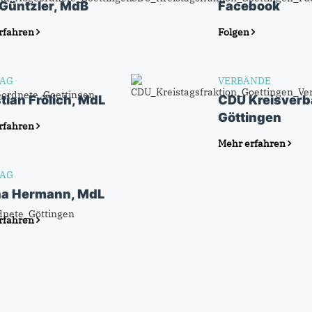
 Güntzler, MdB
Facebook
rfahren
Folgen
AG
VERBÄNDE
tian Frölich, MdL
CDU Kreisver
Göttingen
rfahren
Mehr erfahren
AG
na Hermann, MdL
rfahren