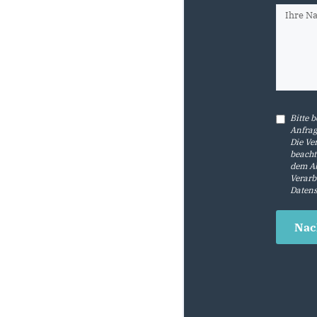
Bitte 
Anfrag
Die Ve
beacht
dem Ab
Verarb
Datens
Nac