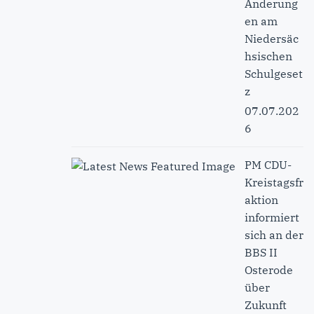
Änderung
en am
Niedersäc
hsischen
Schulgeset
z
07.07.202
6
PM CDU-
Kreistagsfr
aktion
informiert
sich an der
BBS II
Osterode
über
Zukunft