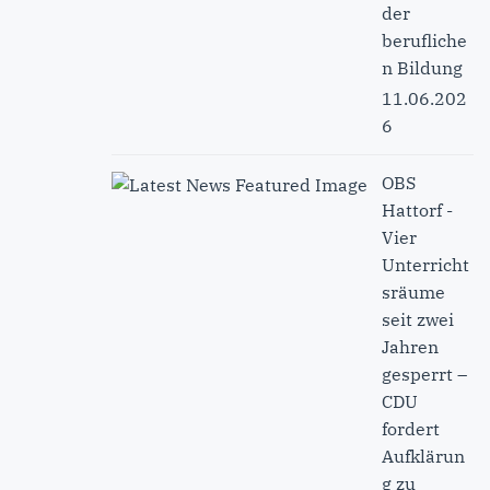
der
berufliche
n Bildung
11.06.202
6
OBS
Hattorf -
Vier
Unterricht
sräume
seit zwei
Jahren
gesperrt –
CDU
fordert
Aufklärun
g zu