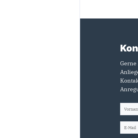
Kon
Gerne 
Anlieg
Kontak
Anregu