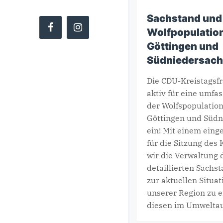
Sachstand und 
Wolfpopulation
Göttingen und
Südniedersac
Copyright ©
CDU Kreistagsfraktion Göttingen
Die CDU-Kreistagsfr
aktiv für eine umfa
der Wolfspopulatio
Göttingen und Südn
ein! Mit einem eing
für die Sitzung des 
wir die Verwaltung 
detaillierten Sachs
zur aktuellen Situat
unserer Region zu e
diesen im Umwelta