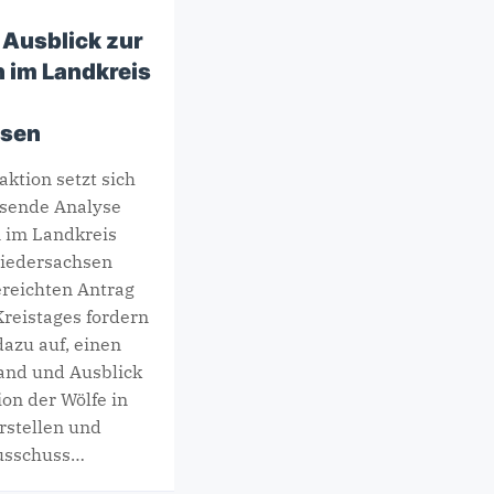
Ausblick zur
 im Landkreis
hsen
aktion setzt sich
ssende Analyse
n im Landkreis
iedersachsen
ereichten Antrag
Kreistages fordern
dazu auf, einen
tand und Ausblick
ion der Wölfe in
rstellen und
usschuss…