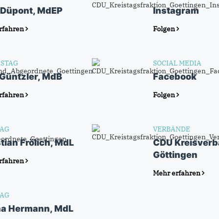
 Düpont, MdEP
Instagram
rfahren
Folgen
STAG
SOCIAL MEDIA
 Güntzler, MdB
Facebook
rfahren
Folgen
AG
VERBÄNDE
tian Frölich, MdL
CDU Kreisver
Göttingen
rfahren
Mehr erfahren
AG
na Hermann, MdL