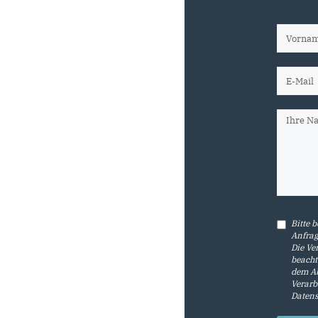
Bitte 
Anfrag
Die Ve
beacht
dem Ab
Verarb
Datens