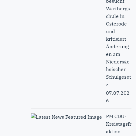
besucht
Wartbergs
chule in
Osterode
und
kritisiert
Änderung
en am
Niedersäc
hsischen
Schulgeset
z
07.07.202
6
PM CDU-
Kreistagsfr
aktion