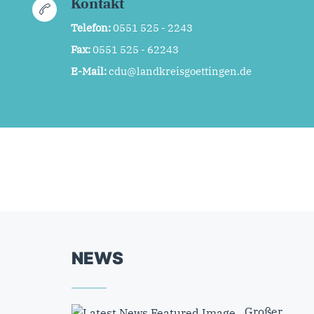
Kontakt
Telefon:
0551 525 - 2243
Fax:
0551 525 - 62243
E-Mail:
cdu@landkreisgoettingen.de
NEWS
Großer