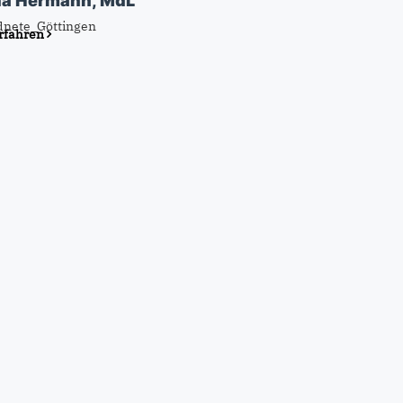
na Hermann, MdL
rfahren