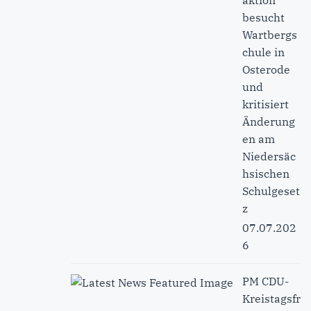
aktion
besucht
Wartbergs
chule in
Osterode
und
kritisiert
Änderung
en am
Niedersäc
hsischen
Schulgeset
z
07.07.202
6
PM CDU-
Kreistagsfr