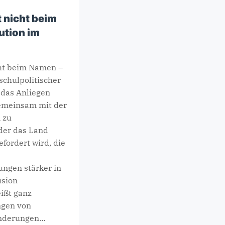
t nicht beim
ution im
cht beim Namen –
schulpolitischer
edas Anliegen
gemeinsam mit der
 zu
der das Land
fordert wird, die
ungen stärker in
usion
ißt ganz
ngen von
inderungen…