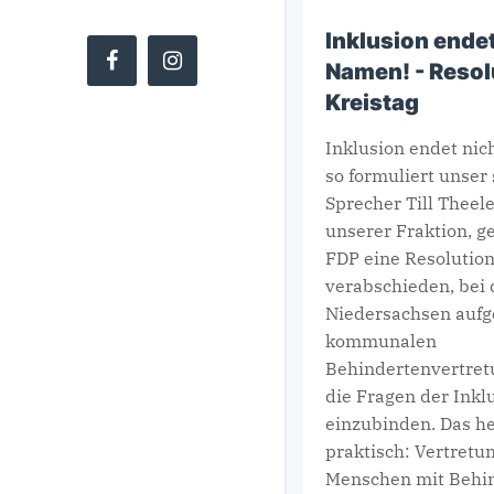
Inklusion ende
Namen! - Resol
Kreistag
Inklusion endet ni
Copyright ©
CDU Kreistagsfraktion Göttingen
so formuliert unser 
Sprecher Till Theel
unserer Fraktion, 
FDP eine Resolution
verabschieden, bei 
Niedersachsen aufge
kommunalen
Behindertenvertret
die Fragen der Inkl
einzubinden. Das he
praktisch: Vertretu
Menschen mit Beh