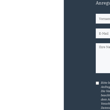
Anregu
Bitte 
Anfrag
Die Ve
beacht
dem Ab
Verarb
Datens