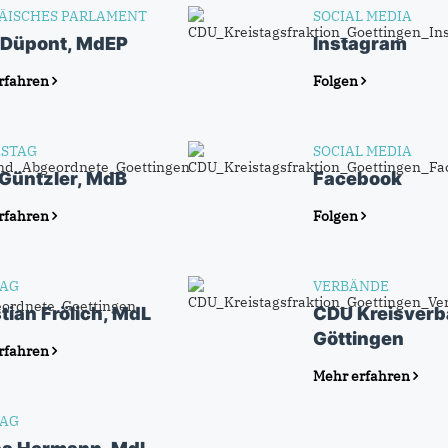
ÄISCHES PARLAMENT
SOCIAL MEDIA
 Düpont, MdEP
Instagram
rfahren
Folgen
STAG
SOCIAL MEDIA
 Güntzler, MdB
Facebook
rfahren
Folgen
AG
VERBÄNDE
tian Frölich, MdL
CDU Kreisver
Göttingen
rfahren
Mehr erfahren
AG