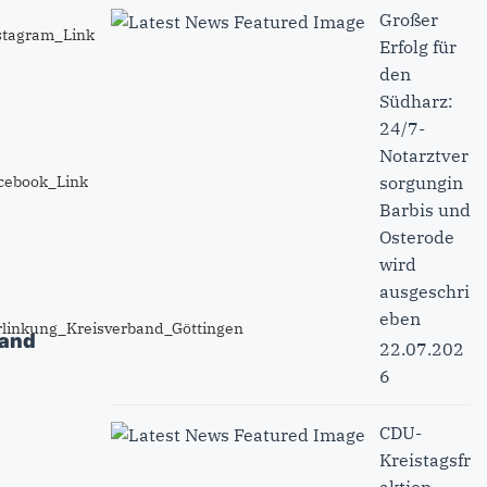
Großer
Erfolg für
den
Südharz:
24/7-
Notarztver
sorgungin
Barbis und
Osterode
wird
ausgeschri
eben
band
22.07.202
6
CDU-
Kreistagsfr