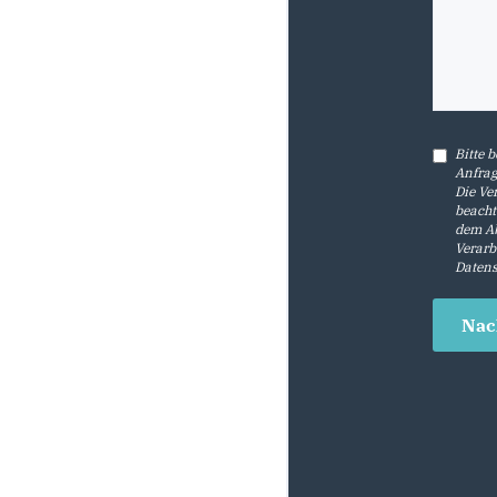
Bitte 
Anfrag
Die Ve
beacht
dem Ab
Verarb
Datens
Nac