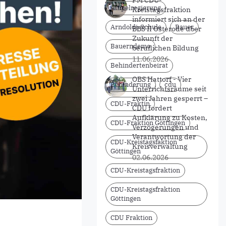
PM CDU-
Ampelregierung
Kreistagsfraktion
informiert sich an der
Arndoldi-Schule
Bauer
BBS II Osterode über
Zukunft der
Bauerndemo
beruflichen Bildung
11.06.2026
Behindertenbeirat
OBS Hattorf - Vier
Behinderung
cdu
Unterrichtsräume seit
zwei Jahren gesperrt –
CDU-Fraktin
CDU fordert
Aufklärung zu Kosten,
CDU-Fraktion Göttingen
Verzögerungen und
Verantwortung der
CDU-Kreistagsfaktion
Kreisverwaltung
Göttingen
02.06.2026
CDU-Kreistagsfraktion
CDU-Kreistagsfraktion
Göttingen
CDU Fraktion