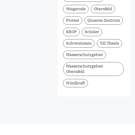
Mingerode
Obernfeld
Protest
Quueres Zentrum
RROP
Schüler
Subventionen
Till Theele
Wasserschutzgebiet
Wasserschutzgebiet
Obernfeld
Windkraft