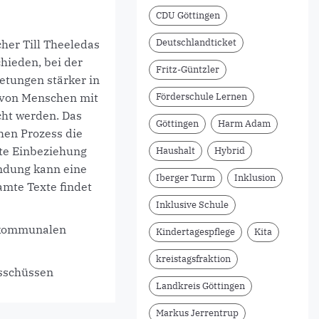
CDU Göttingen
Deutschlandticket
her Till Theeledas
hieden, bei der
Fritz-Güntzler
etungen stärker in
n von Menschen mit
Förderschule Lernen
cht werden. Das
Göttingen
Harm Adam
hen Prozess die
kte Einbeziehung
Haushalt
Hybrid
indung kann eine
Iberger Turm
Inklusion
mte Texte findet
Inklusive Schule
 kommunalen
Kindertagespflege
Kita
kreistagsfraktion
sschüssen
Landkreis Göttingen
Markus Jerrentrup