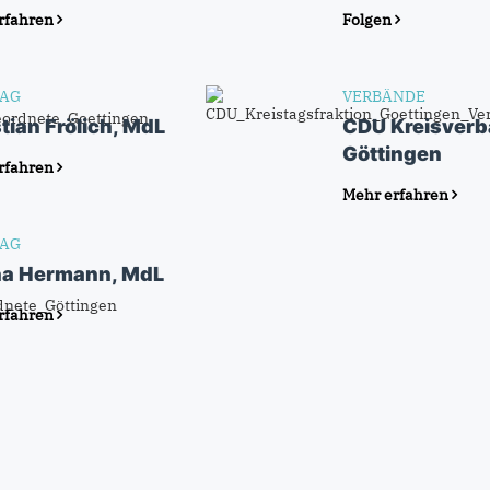
rfahren
Folgen
AG
VERBÄNDE
tian Frölich, MdL
CDU Kreisver
Göttingen
rfahren
Mehr erfahren
AG
na Hermann, MdL
rfahren