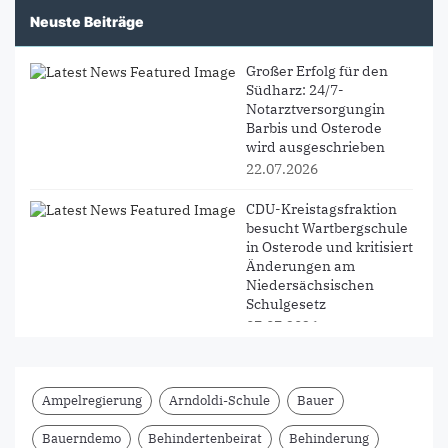
Neuste Beiträge
Großer Erfolg für den
Südharz: 24/7-
Notarztversorgungin
Barbis und Osterode
wird ausgeschrieben
22.07.2026
CDU-Kreistagsfraktion
besucht Wartbergschule
in Osterode und kritisiert
Änderungen am
Niedersächsischen
Schulgesetz
07.07.2026
PM CDU-
Kreistagsfraktion
Ampelregierung
Arndoldi-Schule
Bauer
informiert sich an der
BBS II Osterode über
Bauerndemo
Behindertenbeirat
Behinderung
Zukunft der beruflichen