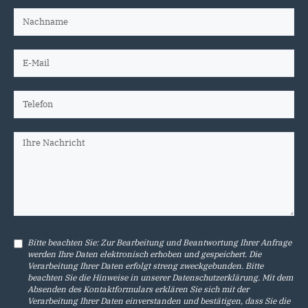
Bitte beachten Sie: Zur Bearbeitung und Beantwortung Ihrer Anfrage
werden Ihre Daten elektronisch erhoben und gespeichert. Die
Verarbeitung Ihrer Daten erfolgt streng zweckgebunden. Bitte
beachten Sie die Hinweise in unserer
Datenschutzerklärung
. Mit dem
Absenden des Kontaktformulars erklären Sie sich mit der
Verarbeitung Ihrer Daten einverstanden und bestätigen, dass Sie die