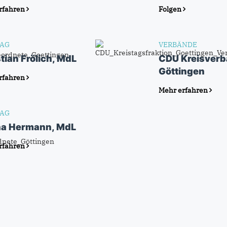
rfahren
Folgen
AG
VERBÄNDE
tian Frölich, MdL
CDU Kreisver
Göttingen
rfahren
Mehr erfahren
AG
na Hermann, MdL
rfahren