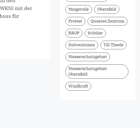
nun den
LWKN) mit der
Mingerode
Obernfeld
huss für
Protest
Quueres Zentrum
RROP
Schüler
Subventionen
Till Theele
Wasserschutzgebiet
Wasserschutzgebiet
Obernfeld
Windkraft