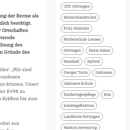
CDU Göttingen
ung der Berme als
Deutschlandticket
ich bestätigt.
Fritz-Güntzler
r Ortschaften
sterode
Förderschule Lernen
rdnung des
Göttingen
Harm Adam
nn Gründe des
Haushalt
Hybrid
der: „Wir sind
Iberger Turm
Inklusion
rbundenen
n zu können. Unser
Inklusive Schule
der B498 zu
Kindertagespflege
Kita
n Kräften bis zum
kreistagsfraktion
Landkreis Göttingen
chst aus
Markus Jerrentrup