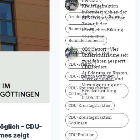
PM CDU-
Ampelregierung
Kreistagsfraktion
informiert sich an der
Arndoldi-Schule
Bauer
BBS II Osterode über
Zukunft der
Bauerndemo
beruflichen Bildung
11.06.2026
Behindertenbeirat
OBS Hattorf - Vier
Behinderung
cdu
Unterrichtsräume seit
zwei Jahren gesperrt –
CDU-Fraktin
CDU fordert
Aufklärung zu Kosten,
CDU-Fraktion Göttingen
Verzögerungen und
Verantwortung der
CDU-Kreistagsfaktion
Kreisverwaltung
Göttingen
02.06.2026
CDU-Kreistagsfraktion
CDU-Kreistagsfraktion
Göttingen
öglich – CDU-
mes zeigt
CDU Fraktion