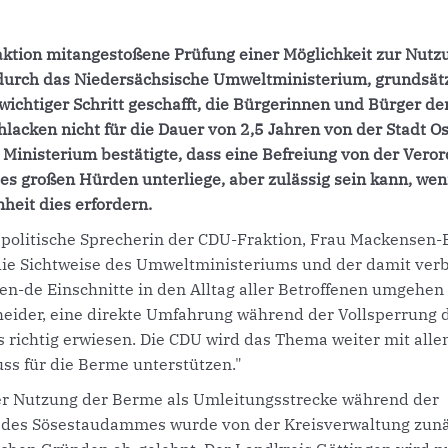
aktion mitangestoßene Prüfung einer Möglichkeit zur Nutz
urch das Niedersächsische Umweltministerium, grundsätzl
 wichtiger Schritt geschafft, die Bürgerinnen und Bürger de
acken nicht für die Dauer von 2,5 Jahren von der Stadt O
Ministerium bestätigte, dass eine Befreiung von der Vero
es großen Hürden unterliege, aber zulässig sein kann, we
heit dies erfordern.
spolitische Sprecherin der CDU-Fraktion, Frau Mackensen-E
r die Sichtweise des Umweltministeriums und der damit ve
ren-de Einschnitte in den Alltag aller Betroffenen umgehe
heider, eine direkte Umfahrung während der Vollsperrung 
ls richtig erwiesen. Die CDU wird das Thema weiter mit alle
ss für die Berme unterstützen."
ner Nutzung der Berme als Umleitungsstrecke während der
des Sösestaudammes wurde von der Kreisverwaltung zunä