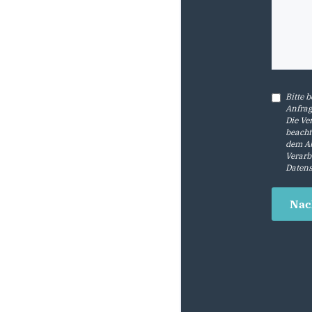
Bitte 
Anfrag
Die Ve
beacht
dem Ab
Verarb
Datens
Nac