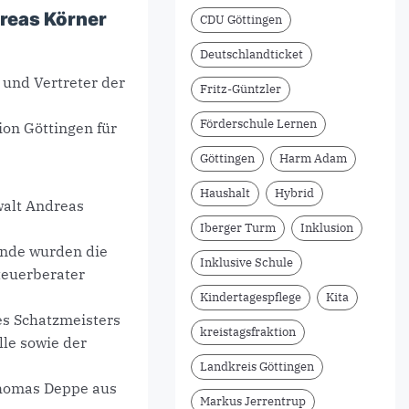
dreas Körner
CDU Göttingen
Deutschlandticket
und Vertreter der
Fritz-Güntzler
Förderschule Lernen
on Göttingen für
Göttingen
Harm Adam
Haushalt
Hybrid
walt Andreas
Iberger Turm
Inklusion
zende wurden die
Inklusive Schule
teuerberater
Kindertagespflege
Kita
s Schatzmeisters
kreistagsfraktion
lle sowie der
Landkreis Göttingen
Thomas Deppe aus
Markus Jerrentrup