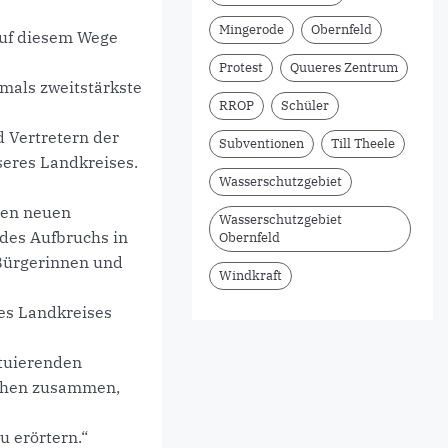
Mingerode
Obernfeld
auf diesem Wege
Protest
Quueres Zentrum
mals zweitstärkste
RROP
Schüler
d Vertretern der
Subventionen
Till Theele
eres Landkreises.
Wasserschutzgebiet
ten neuen
Wasserschutzgebiet
des Aufbruchs in
Obernfeld
 Bürgerinnen und
Windkraft
des Landkreises
ituierenden
ächen zusammen,
u erörtern.“