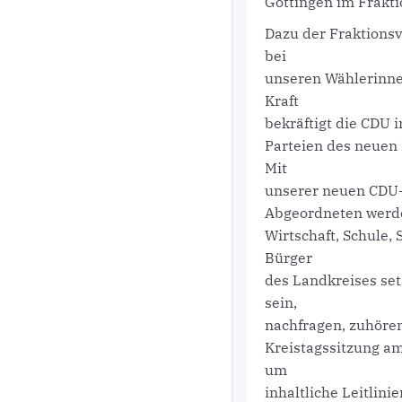
Göttingen im Frakti
Dazu der Fraktions
bei
unseren Wählerinnen
Kraft
bekräftigt die CDU 
Parteien des neuen
Mit
unserer neuen CDU-
Abgeordneten werden
Wirtschaft, Schule,
Bürger
des Landkreises set
sein,
nachfragen, zuhöre
Kreistagssitzung a
um
inhaltliche Leitlin