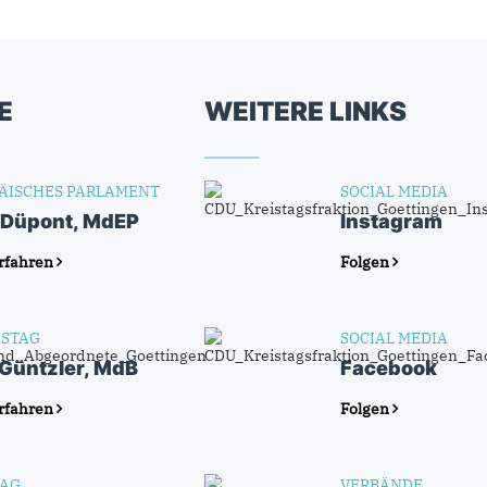
E
WEITERE LINKS
ÄISCHES PARLAMENT
SOCIAL MEDIA
 Düpont, MdEP
Instagram
rfahren
Folgen
STAG
SOCIAL MEDIA
 Güntzler, MdB
Facebook
rfahren
Folgen
AG
VERBÄNDE