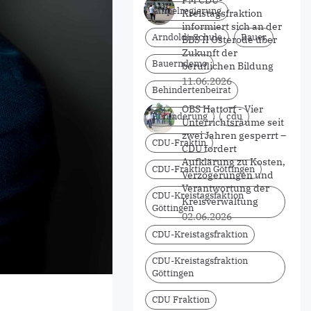
PM CDU-
Ampelregierung
Kreistagsfraktion
informiert sich an der
Arndoldi-Schule
Bauer
BBS II Osterode über
Zukunft der
Bauerndemo
beruflichen Bildung
11.06.2026
Behindertenbeirat
OBS Hattorf - Vier
Behinderung
cdu
Unterrichtsräume seit
zwei Jahren gesperrt –
CDU-Fraktin
CDU fordert
Aufklärung zu Kosten,
CDU-Fraktion Göttingen
Verzögerungen und
Verantwortung der
CDU-Kreistagsfaktion
Kreisverwaltung
Göttingen
02.06.2026
CDU-Kreistagsfraktion
CDU-Kreistagsfraktion
Göttingen
CDU Fraktion