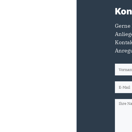
Kon
Gerne 
Anlieg
Kontak
Anregu