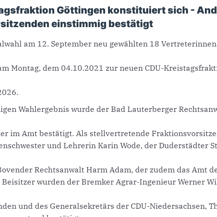
gsfraktion Göttingen konstituiert sich - An
sitzenden einstimmig bestätigt
lwahl am 12. September neu gewählten 18 Vertreterinnen 
 am Montag, dem 04.10.2021 zur neuen CDU-Kreistagsfrakti
2026.
igen Wahlergebnis wurde der Bad Lauterberger Rechtsan
er im Amt bestätigt. Als stellvertretende Fraktionsvorsit
enschwester und Lehrerin Karin Wode, der Duderstädter S
 Bovender Rechtsanwalt Harm Adam, der zudem das Amt de
s Beisitzer wurden der Bremker Agrar-Ingenieur Werner Wi
nden und des Generalsekretärs der CDU-Niedersachsen, 