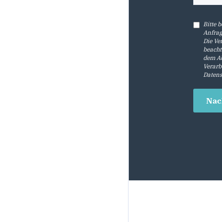
Bitte 
Anfrag
Die Ve
beacht
dem Ab
Verarb
Datens
Nac