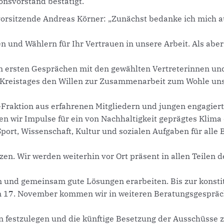
onsvorstand bestätigt.
vorsitzende Andreas Körner: „Zunächst bedanke ich mich 
 und Wählern für Ihr Vertrauen in unsere Arbeit. Als aber
in ersten Gesprächen mit den gewählten Vertreterinnen un
 Kreistages den Willen zur Zusammenarbeit zum Wohle uns
Fraktion aus erfahrenen Mitgliedern und jungen engagier
 wir Impulse für ein von Nachhaltigkeit geprägtes Klima 
 Sport, Wissenschaft, Kultur und sozialen Aufgaben für alle
zen. Wir werden weiterhin vor Ort präsent in allen Teilen 
n und gemeinsam gute Lösungen erarbeiten. Bis zur konst
m 17. November kommen wir in weiteren Beratungsgespr
ien festzulegen und die künftige Besetzung der Ausschüsse z