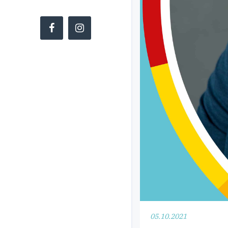
Copyright ©
CDU Kreistagsfraktion Göttingen
05.10.2021