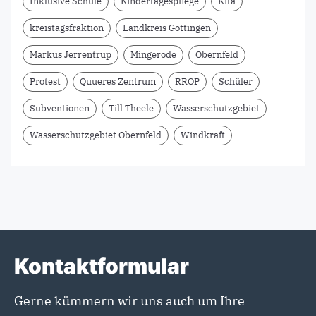
Inklusive Schule
Kindertagespflege
Kita
kreistagsfraktion
Landkreis Göttingen
Markus Jerrentrup
Mingerode
Obernfeld
Protest
Quueres Zentrum
RROP
Schüler
Subventionen
Till Theele
Wasserschutzgebiet
Wasserschutzgebiet Obernfeld
Windkraft
Kontaktformular
Gerne kümmern wir uns auch um Ihre