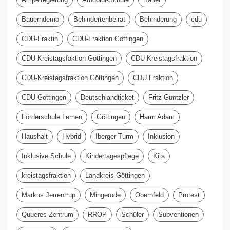
Bildung
11.06.2026
Bauerndemo
Behindertenbeirat
Behinderung
cdu
OBS Hattorf - Vier
CDU-Fraktin
CDU-Fraktion Göttingen
Unterrichtsräume seit zwei
Jahren gesperrt – CDU
CDU-Kreistagsfaktion Göttingen
CDU-Kreistagsfraktion
fordert Aufklärung zu
Kosten, Verzögerungen
CDU-Kreistagsfraktion Göttingen
CDU Fraktion
und Verantwortung der
Kreisverwaltung
CDU Göttingen
Deutschlandticket
Fritz-Güntzler
02.06.2026
Förderschule Lernen
Göttingen
Harm Adam
Haushalt
Hybrid
Iberger Turm
Inklusion
Inklusive Schule
Kindertagespflege
Kita
kreistagsfraktion
Landkreis Göttingen
Markus Jerrentrup
Mingerode
Obernfeld
Protest
Quueres Zentrum
RROP
Schüler
Subventionen