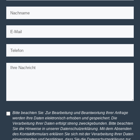
Bitte beachten Sie: Zur Bearbeitung und Beantwortung Ihrer Anfrage
werden Ihre Daten elektronisch erhoben und gespeichert. Die
Verarbeitung Ihrer Daten erfolgt streng zweckgebunden. Bitte beachten
Sie die Hinweise in unserer
Datenschutzerklärung
. Mit dem Absenden
des Kontaktformulars erklären Sie sich mit der Verarbeitung Ihrer Daten
einverstanden und bestätigen, dass Sie die
Datenschutzerklärung
zur