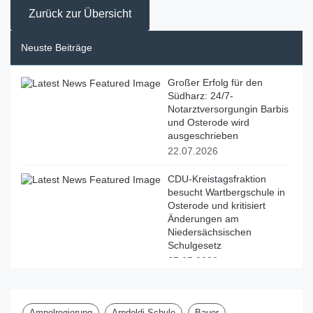
Zurück zur Übersicht
Neuste Beiträge
Großer Erfolg für den
Südharz: 24/7-
Notarztversorgungin Barbis
und Osterode wird
ausgeschrieben
22.07.2026
CDU-Kreistagsfraktion
besucht Wartbergschule in
Osterode und kritisiert
Änderungen am
Niedersächsischen
Schulgesetz
07.07.2026
PM CDU-Kreistagsfraktion informiert sich an der
BBS II Osterode über Zukunft der beruflichen
Ampelregierung
Arndoldi-Schule
Bauer