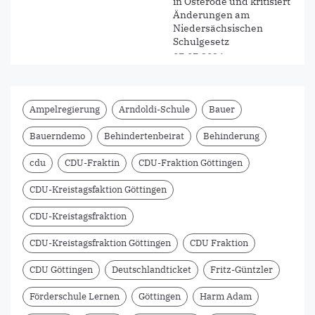
in Osterode und kritisiert
Änderungen am
Niedersächsischen
Schulgesetz
07.07.2026
PM CDU-
Kreistagsfraktion
Ampelregierung
Arndoldi-Schule
Bauer
informiert sich an der
BBS II Osterode über
Bauerndemo
Behindertenbeirat
Behinderung
Zukunft der beruflichen
Bildung
cdu
CDU-Fraktin
CDU-Fraktion Göttingen
11.06.2026
CDU-Kreistagsfaktion Göttingen
OBS Hattorf - Vier
Unterrichtsräume seit
CDU-Kreistagsfraktion
zwei Jahren gesperrt –
CDU fordert Aufklärung
CDU-Kreistagsfraktion Göttingen
CDU Fraktion
zu Kosten,
Verzögerungen und
CDU Göttingen
Deutschlandticket
Fritz-Güntzler
Verantwortung der
Kreisverwaltung
Förderschule Lernen
Göttingen
Harm Adam
02.06.2026